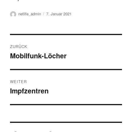
Autor
Veröffentlicht
netlife_admin
7. Januar 2021
am
Beitragsnavigation
ZURÜCK
Mobilfunk-Löcher
Vorheriger
Beitrag:
WEITER
Impfzentren
Nächster
Beitrag: