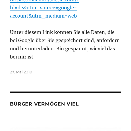
hl=de&utm_source=google-
account&utm_medium=web
Unter diesem Link können Sie alle Daten, die
bei Google über Sie gespeichert sind, anfordern
und herunterladen. Bin gespannt, wieviel das
bei mir ist.
Veröffentlicht
27. Mai 2019
am
BÜRGER VERMÖGEN VIEL