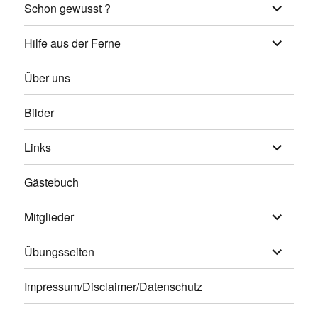
Unterme
Schon gewusst ?
öffnen
Unterme
Hilfe aus der Ferne
öffnen
Über uns
Bilder
Unterme
Links
öffnen
Gästebuch
Unterme
Mitglieder
öffnen
Unterme
Übungsseiten
öffnen
Impressum/Disclaimer/Datenschutz