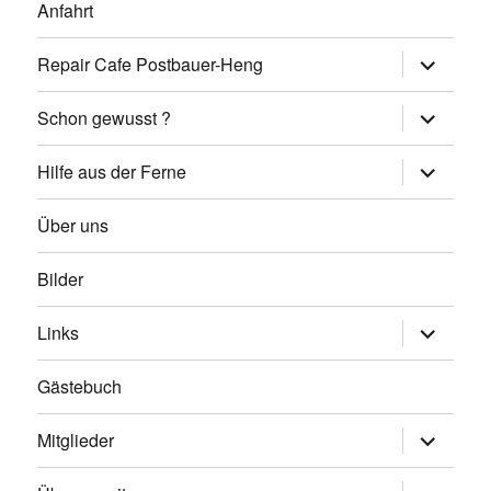
Anfahrt
Untermen
Repair Cafe Postbauer-Heng
öffnen
Untermen
Schon gewusst ?
öffnen
Untermen
Hilfe aus der Ferne
öffnen
Über uns
Bilder
Untermen
Links
öffnen
Gästebuch
Untermen
Mitglieder
öffnen
Untermen