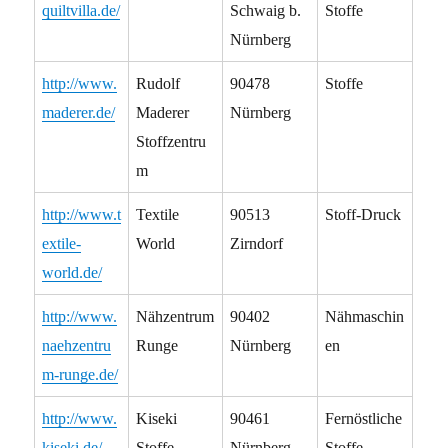
quiltvilla.de/
Schwaig b.
Stoffe
Nürnberg
http://www.
Rudolf
90478
Stoffe
maderer.de/
Maderer
Nürnberg
Stoffzentru
m
http://www.t
Textile
90513
Stoff-Druck
extile-
World
Zirndorf
world.de/
http://www.
Nähzentrum
90402
Nähmaschin
naehzentru
Runge
Nürnberg
en
m-runge.de/
http://www.
Kiseki
90461
Fernöstliche
kiseki.de/
Stoffe
Nürnberg
Stoffe