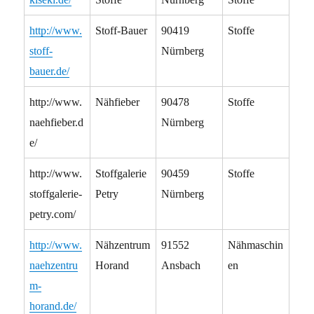
http://www.
Stoff-Bauer
90419
Stoffe
stoff-
Nürnberg
bauer.de/
http://www.
Nähfieber
90478
Stoffe
naehfieber.d
Nürnberg
e/
http://www.
Stoffgalerie
90459
Stoffe
stoffgalerie-
Petry
Nürnberg
petry.com/
http://www.
Nähzentrum
91552
Nähmaschin
naehzentru
Horand
Ansbach
en
m-
horand.de/