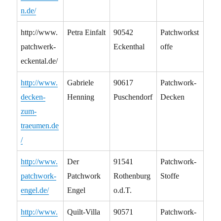
n.de/
http://www.
Petra Einfalt
90542
Patchworkst
patchwerk-
Eckenthal
offe
eckental.de/
http://www.
Gabriele
90617
Patchwork-
decken-
Henning
Puschendorf
Decken
zum-
traeumen.de
/
http://www.
Der
91541
Patchwork-
patchwork-
Patchwork
Rothenburg
Stoffe
engel.de/
Engel
o.d.T.
http://www.
Quilt-Villa
90571
Patchwork-