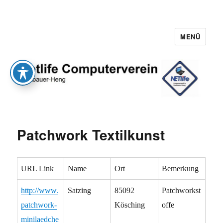
MENÜ
Netlife e.V.
Patchwork Textilkunst
URL Link
Name
Ort
Bemerkung
http://www.
Satzing
85092
Patchworkst
patchwork-
Kösching
offe
minilaedche