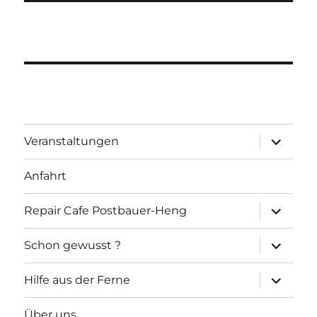
Unterme
Veranstaltungen
öffnen
Anfahrt
Unterme
Repair Cafe Postbauer-Heng
öffnen
Unterme
Schon gewusst ?
öffnen
Unterme
Hilfe aus der Ferne
öffnen
Über uns