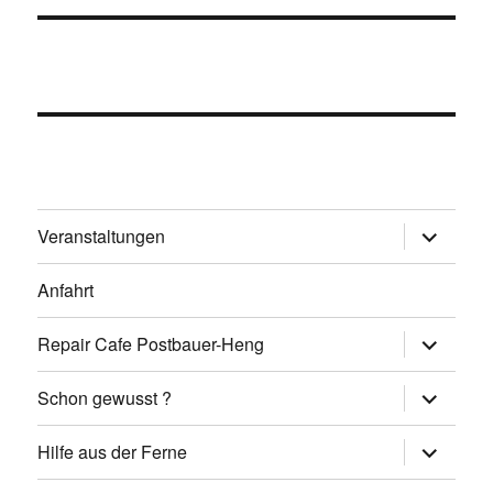
Unterme
Veranstaltungen
öffnen
Anfahrt
Unterme
Repair Cafe Postbauer-Heng
öffnen
Unterme
Schon gewusst ?
öffnen
Unterme
Hilfe aus der Ferne
öffnen