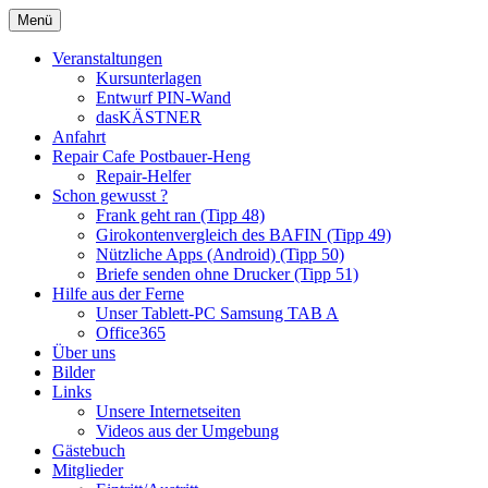
Zum
Menü
Netlife e.V.
Inhalt
springen
Veranstaltungen
Kursunterlagen
Entwurf PIN-Wand
dasKÄSTNER
Anfahrt
Repair Cafe Postbauer-Heng
Repair-Helfer
Schon gewusst ?
Frank geht ran (Tipp 48)
Girokontenvergleich des BAFIN (Tipp 49)
Nützliche Apps (Android) (Tipp 50)
Briefe senden ohne Drucker (Tipp 51)
Hilfe aus der Ferne
Unser Tablett-PC Samsung TAB A
Office365
Über uns
Bilder
Links
Unsere Internetseiten
Videos aus der Umgebung
Gästebuch
Mitglieder